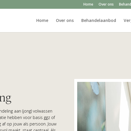
Home
Over ons
Behand
Home
Over ons
Behandelaanbod
Ver
ing
ndeling aan (jong) volwassen
atie hebben voor basis ggz of
 af op jouw als persoon. Jouw
svol maakt, staat centraal. Als