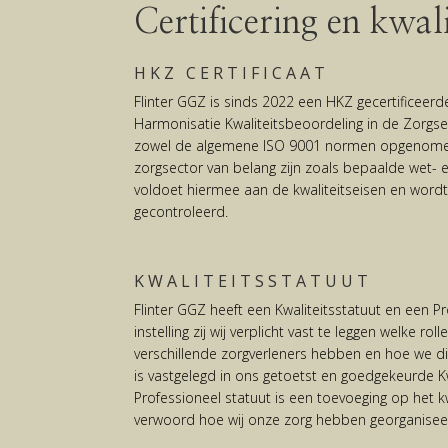
Certificering en kwali
HKZ CERTIFICAAT
Flinter GGZ is sinds 2022 een HKZ gecertificeerde
Harmonisatie Kwaliteitsbeoordeling in de Zorgse
zowel de algemene ISO 9001 normen opgenomen
zorgsector van belang zijn zoals bepaalde wet- e
voldoet hiermee aan de kwaliteitseisen en wordt h
gecontroleerd.
KWALITEITSSTATUUT
Flinter GGZ heeft een Kwaliteitsstatuut en een Pr
instelling zij wij verplicht vast te leggen welke r
verschillende zorgverleners hebben en hoe we di
is vastgelegd in ons getoetst en goedgekeurde Kw
Professioneel statuut is een toevoeging op het kw
verwoord hoe wij onze zorg hebben georganisee