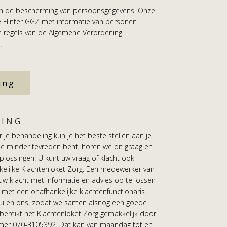
an de bescherming van persoonsgegevens. Onze
hoe Flinter GGZ met informatie van personen
de regels van de Algemene Verordening
.
ing
LING
je behandeling kun je het beste stellen aan je
e minder tevreden bent, horen we dit graag en
lossingen. U kunt uw vraag of klacht ook
kelijke Klachtenloket Zorg. Een medewerker van
uw klacht met informatie en advies op te lossen
 met een onafhankelijke klachtenfunctionaris.
 u en ons, zodat we samen alsnog een goede
bereikt het Klachtenloket Zorg gemakkelijk door
mmer 070-3105392. Dat kan van maandag tot en